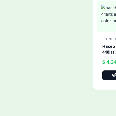
TECNOL
Haceb 
448lts
18kg C
$
4.34
A