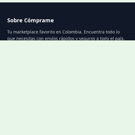
Sobre Cómprame
Tu marketplace favorito en Colombia. Encuentra todo lo
que necesitas con envíos rápidos y seguros a todo el país.
Enlaces rápidos
Tienda
Mi cuenta
Carrito
Sobre nosotros
Contacto
📧 contacto@comprame.co